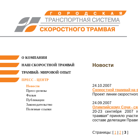
О КОМПАНИИ
Новости
НАШ СКОРОСТНОЙ ТРАМВАЙ
ТРАМВАЙ: МИРОВОЙ ОПЫТ
ПРЕСС - ЦЕНТР
24.10.2007
Новости
Скоростной трамвай на 
Пресс-релизы
Проект линии скоростног
Фильм
Публикации
24.09.2007
Законодательство
Олимпийскому Сочи - ск
Полезные ссылки
20-23 сентября 2007 г
трамвая" приняло участ
составе делегации Прави
Страницы: [
1
|
2
|
3
]