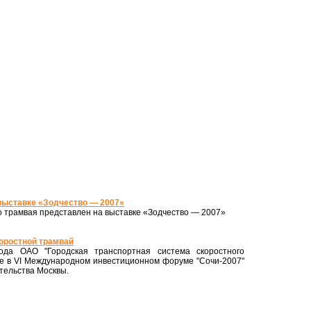
выставке «Зодчество — 2007»
о трамвая представлен на выставке «Зодчество — 2007»
оростной трамвай
ода ОАО "Городская транспортная система скоростного
ие в VI Международном инвестиционном форуме "Сочи-2007"
тельства Москвы.