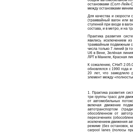
общем автомобильном пот
остановками (Солт-Лейк-С
между остановками миним
Для качества и скорости
(трамвайный вагон или в
ступеней при входе в ваг
состава, и в метро, и на 
Практика развития сист
явились исключением из
трамвайным подвижным сос
числа только 7 линий (в т
U6 в Вене, Зелёная линия
ЛРТ в Маниле, Красная ли
К сожалению, СНиП 2.05.0
обновлялся с 1990 года и
20 лет, что замедлило р
элемент между «полность
1. Практика развития си
три группы трасс для дви
от автомобильных потоко
включая движение подви
автотранспортом (трад
обособленном от автотр
пересечениях (обособлен
исключением движения авт
режиме (без остановок, 
carpool lanes (полосы п