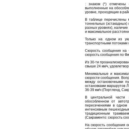
: знаком (*) отмечены
выполненные на обособле
уровне, проходящие в рай
В таблице перечислены м
тоннельных (эстакадных) 
разных уровнях), наличие
и максимальное расстояни
Только на одном из ук
транспортными потоками 
Скорость сообщения на 
скорость сообщения по Фил
Из 30-ти проанализирован
свыше 24 км/ч, удовлетво
Минимальные и максимал
скорости сообщения. Воп
между остановочными пу
остановками маршрутов ЛР
36-39 км/ч (Портленд, Са
В центральной части 
обособленном от автот
пересечениями в одном 
интенсивным пешеходным 
традиционным трамвае
(Сакраменто: скорость сооб
На скорость сообщения о