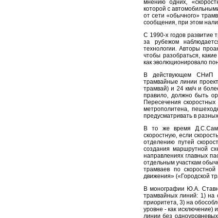
мнению одних, «скорост
которой с автомобильным
от сети «обычного» трамв
сообщения, при этом нали
С 1990-х годов развитие 
за рубежом наблюдаетс
технологии. Авторы проа
чтобы разобраться, каки
как эволюционировало пон
В действующем СНиП 2
трамвайные линии проект
трамвай) и 24 км/ч и боле
правило, должно быть ор
Пересечения скоростных 
метрополитена, пешеход
предусматривать в разных
В то же время Д.С.Сам
скоростную, если скорост
отделению путей скорост
создания маршрутной сх
направлениях главных пас
отдельным участкам обыч
трамваев по скоростной
движения» («Городской тра
В монографии Ю.А. Ставн
трамвайных линий: 1) на
приоритета, 3) на обособ
уровне - как исключение)
линии без одноуровневых