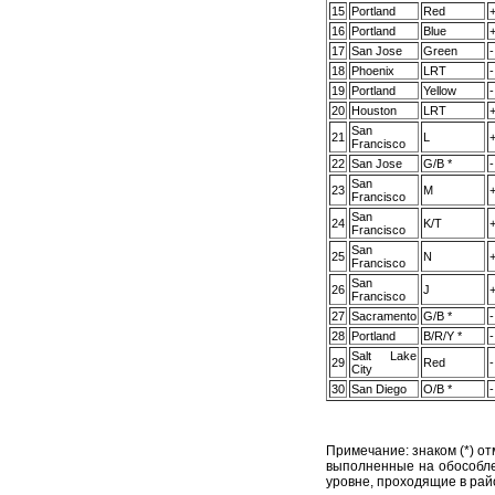
15
Portland
Red
16
Portland
Blue
17
San Jose
Green
-
18
Phoenix
LRT
-
19
Portland
Yellow
-
20
Houston
LRT
San
21
L
Francisco
22
San Jose
G/B *
-
San
23
M
Francisco
San
24
K/T
Francisco
San
25
N
Francisco
San
26
J
Francisco
27
Sacramento
G/B *
-
28
Portland
B/R/Y *
-
Salt Lake
29
Red
-
City
30
San Diego
O/B *
-
Примечание: знаком (*) о
выполненные на обособле
уровне, проходящие в рай