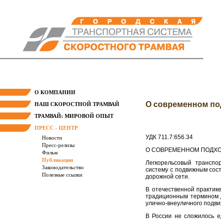
О КОМПАНИИ
О современном по
НАШ СКОРОСТНОЙ ТРАМВАЙ
ТРАМВАЙ: МИРОВОЙ ОПЫТ
ПРЕСС - ЦЕНТР
УДК 711.7:656.34 А.
Новости
Пресс-релизы
О СОВРЕМЕННОМ ПОДХО
Фильм
Публикации
Легкорельсовый транспо
Законодательство
систему с подвижным сост
Полезные ссылки
дорожной сети.
В отечественной практик
традиционным термином д
улично-внеуличного подви
В России не сложилось е