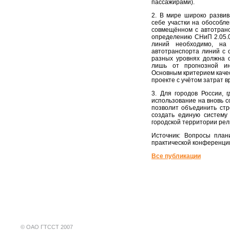
пассажирами).
2. В мире широко развив
себе участки на обособле
совмещённом с автотранс
определению СНиП 2.05.0
линий необходимо, на
автотранспорта линий с 
разных уровнях должна о
лишь от прогнозной ин
Основным критерием каче
проекте с учётом затрат в
3. Для городов России, 
использование на вновь с
позволит объединить стр
создать единую систему
городской территории ре
Источник: Вопросы план
практической конференции
Все публикации
©
ОАО ГТССТ 2007