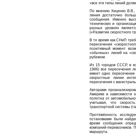
«все эти типы линий долж
По мнению Хиценко В.В.,
линия достаточно больш
сообщения. Именно высо
технических и организац
разных уровнях являет
(«Развитие скоростного тр
В то время как СНиП треб
пересечения «скоростног
позитивный момент возм
«обычных» линий на «ско
рубежом.
Из 15 городов СССР, в к
1986) все пересечения л
имеет одно пересечение 
скоростные линии инте
пересечения с магистрал
Авторами проанализиров
Америке в зависимости о
полотна от автомобильно
учитывая, что скорост
транспортной системы (таб
Протяжённость исследу
остановками были найде
время сообщения опред
компаний-перевозчиков. 
маршрута.